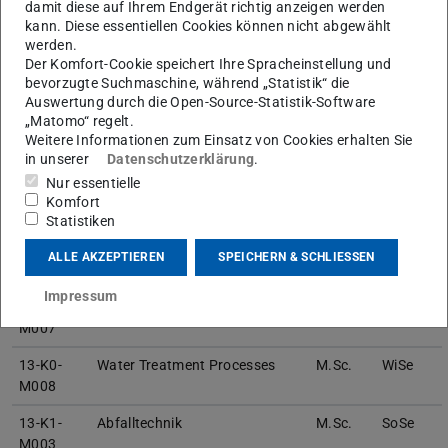
damit diese auf Ihrem Endgerät richtig anzeigen werden
und Umweltingenieure
kann. Diese essentiellen Cookies können nicht abgewählt
werden.
13-K2-
M.Sc.
SoSe
Der Komfort-Cookie speichert Ihre Spracheinstellung und
M003
Industrieabwasserreinigung
bevorzugte Suchmaschine, während „Statistik“ die
Auswertung durch die Open-Source-Statistik-Software
13-K2-
Abwassertechnik 3 –
M.Sc.
SoSe
„Matomo“ regelt.
M004
Planung, Bau und Betrieb von
Weitere Informationen zum Einsatz von Cookies erhalten Sie
Abwasserbehandlungsanlagen
in unserer
Datenschutzerklärung
.
Nur essentielle
13-K2-
Alternative
M.Sc.
SoSe
Komfort
M010
Sanitärkonzepte
Statistiken
13-K0-
Siedlungswasserwirtschaft I
B.Sc.
SoSe
ALLE AKZEPTIEREN
SPEICHERN & SCHLIESSEN
M005
Impressum
13-K0-
Siedlungswasserwirtschaft II
B.Sc.
WiSe
M007
13-K0-
Water Treatment Processes
M.Sc.
WiSe
M008
13-K1-
Abfalltechnik
M.Sc.
SoSe
M003