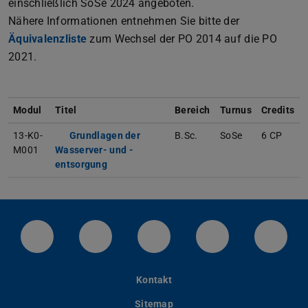
einschließlich SoSe 2024 angeboten.
Nähere Informationen entnehmen Sie bitte der
Äquivalenzliste
(PDF-Datei)
(wird in neuem Tab geöffnet)
zum Wechsel der PO 2014 auf die PO
2021.
Modul
Titel
Bereich
Turnus
Credits
13-K0-
Grundlagen der
B.Sc.
SoSe
6 CP
M001
Wasserver- und -
entsorgung
LinkedIn-Seite der TU Darmstadt
Instagram-Kanal der TU Darmstad
Bluesky-Kanal der TU D
Facebook-Seite
YouTu
Kontakt
Sitemap