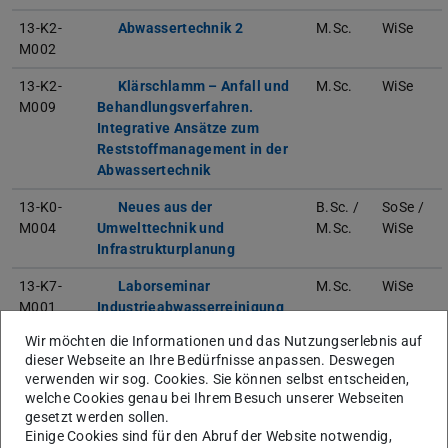
13-K2-
Abwassertechnik 2
M.Sc.
WiSe
M002
13-K2-
Klärschlamm – Anfall und
M.Sc.
WiSe
M009
Behandlungsverfahren.
Integrative Ansätze zum
Reststoffmanagement in der
Abwassertechnik
13-K0-
Neues aus der
B.Sc. /
SoSe /
M004
Umwelttechnik und
M.Sc.
WiSe
Infrastrukturplanung
13-K7-
Laborseminar
M.Sc.
WiSe
M001
Industrieabwasserreinigung
Wir möchten die Informationen und das Nutzungserlebnis auf
13-K0-
Projektseminar
B.Sc.
SoSe
dieser Webseite an Ihre Bedürfnisse anpassen. Deswegen
M002
Kommunale Planung, Ver- und
verwenden wir sog. Cookies. Sie können selbst entscheiden,
Entsorgung
welche Cookies genau bei Ihrem Besuch unserer Webseiten
gesetzt werden sollen.
13-K7-
Grundlagen der
B.Sc.
WiSe
Einige Cookies sind für den Abruf der Website notwendig,
M002
Verfahrenstechnik für Bau-