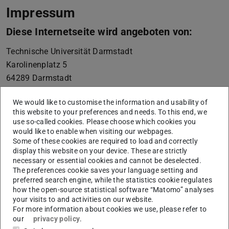
Impressum
Diese Internetseite wird angeboten von:
Technische Universität Darmstadt
Karolinenplatz 5
64289
Darmstadt
+49 6151 16-01
We would like to customise the information and usability of
vertreten durch die Präsidentin der Technischen
this website to your preferences and needs. To this end, we
use so-called cookies. Please choose which cookies you
Universität Darmstadt, Prof. Dr. Tanja Brühl
would like to enable when visiting our webpages.
Die Technische Universität Darmstadt ist eine
Some of these cookies are required to load and correctly
display this website on your device. These are strictly
rechtsfähige Körperschaft des öffentlichen Rechts gemäß
necessary or essential cookies and cannot be deselected.
§ 1 Abs. 1 i.V.m. § 2 Abs. 1 Nr. 1 HHG (Hessisches
The preferences cookie saves your language setting and
Hochschulgesetz vom 14. Dezember 2009, GVBl. I S.
preferred search engine, while the statistics cookie regulates
how the open-source statistical software “Matomo” analyses
666). Seit dem In-Kraft-Treten des TU Darmstadt-Gesetzes
your visits to and activities on our website.
(Gesetz zur organisatorischen Fortentwicklung der
For more information about cookies we use, please refer to
our
privacy policy
.
Technischen Universität Darmstadt vom 05. Dezember