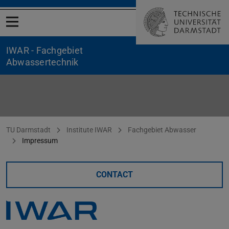
Open menu
IWAR - Fachgebiet
Abwassertechnik
Impressum
You are here:
TU Darmstadt
Institute IWAR
Fachgebiet Abwasser
Impressum
CONTACT