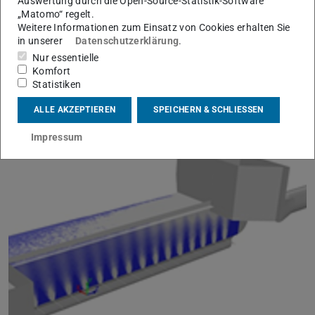
Auswertung durch die Open-Source-Statistik-Software
drehende Geometrien (z.B. Rührwerke)
„Matomo“ regelt.
Weitere Informationen zum Einsatz von Cookies erhalten Sie
Rührwerke kommen häufig in Anlagen der
in unserer
Datenschutzerklärung
.
Siedlungswasserwirtschaft vor, die Art und Komplexität der
Nur essentielle
Modellierung sind unterschiedlich und hängen von der
Komfort
jeweiligen Fragestellung ab.
Statistiken
Mehr erfahren
ALLE AKZEPTIEREN
SPEICHERN & SCHLIESSEN
Impressum