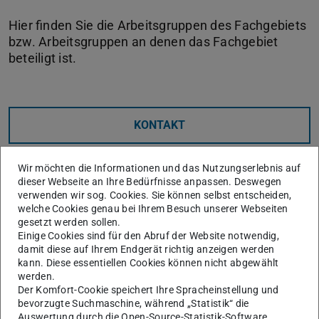
Hier finden Sie die Arbeitsgruppen des Fachgebiets
bzw. Arbeitsgruppen an denen das Fachgebiet
beteiligt ist.
KONTAKT
derzeitige Arbeitsgruppen
Wir möchten die Informationen und das Nutzungserlebnis auf
dieser Webseite an Ihre Bedürfnisse anpassen. Deswegen
verwenden wir sog. Cookies. Sie können selbst entscheiden,
welche Cookies genau bei Ihrem Besuch unserer Webseiten
gesetzt werden sollen.
Einige Cookies sind für den Abruf der Website notwendig,
damit diese auf Ihrem Endgerät richtig anzeigen werden
kann. Diese essentiellen Cookies können nicht abgewählt
werden.
Der Komfort-Cookie speichert Ihre Spracheinstellung und
bevorzugte Suchmaschine, während „Statistik“ die
Auswertung durch die Open-Source-Statistik-Software