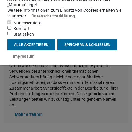
„Matomo“ regelt.
Weitere Informationen zum Einsatz von Cookies erhalten Sie
in unserer
Datenschutzerklärung
.
Nur essentielle
Komfort
Statistiken
ALLE AKZEPTIEREN
SPEICHERN & SCHLIESSEN
HybridWerk|Wasser
Impressum
Die Fachgebiete "Wasserversorgung und
Grundwasserschutz" und "Wasserbau und Hydraulik"
verwenden bei unterschiedlichen thematischen
Schwerpunkten häufig gleiche oder sehr ähnliche
Lösungsmethoden, so dass wir in der interdisziplinären
Zusammenarbeit Synergieeffekte in der Bearbeitung Ihrer
Problemstellungen nutzen können. Diese gemeinsamen
Leistungen bieten wir zukünftig unter folgendem Namen
an.
Mehr erfahren