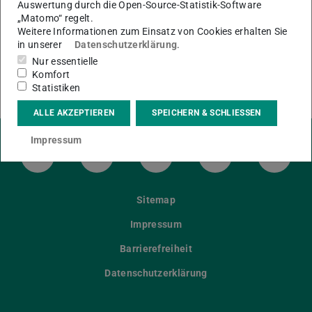
Auswertung durch die Open-Source-Statistik-Software
„Matomo“ regelt.
Weitere Informationen zum Einsatz von Cookies erhalten Sie
in unserer
Datenschutzerklärung
.
Nur essentielle
Komfort
Statistiken
ALLE AKZEPTIEREN
SPEICHERN & SCHLIESSEN
Impressum
LinkedIn-Seite der TU Darmstadt
Instagram-Kanal der TU Darmstad
Bluesky-Kanal der TU D
Facebook-Seite
YouTu
Sitemap
Impressum
Barrierefreiheit
Datenschutzerklärung