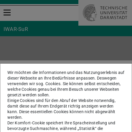
Menü öffnen
IWAR-SuR
Sitemap
Sie befinden sich hier:
TU Darmstadt
Wir möchten die Informationen und das Nutzungserlebnis auf
AG Stoffstrommanagement und Ressourcenwirtschaft
dieser Webseite an Ihre Bedürfnisse anpassen. Deswegen
Sitemap
verwenden wir sog. Cookies. Sie können selbst entscheiden,
welche Cookies genau bei Ihrem Besuch unserer Webseiten
Sitemap
gesetzt werden sollen.
Einige Cookies sind für den Abruf der Website notwendig,
damit diese auf Ihrem Endgerät richtig anzeigen werden
www.iwar.tu-darmstadt.de/sur
kann. Diese essentiellen Cookies können nicht abgewählt
werden.
Der Komfort-Cookie speichert Ihre Spracheinstellung und
bevorzugte Suchmaschine, während „Statistik“ die