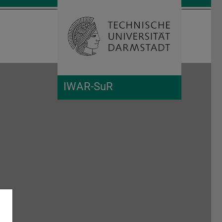
Suche öffnen
Zur Start
IWAR-SuR