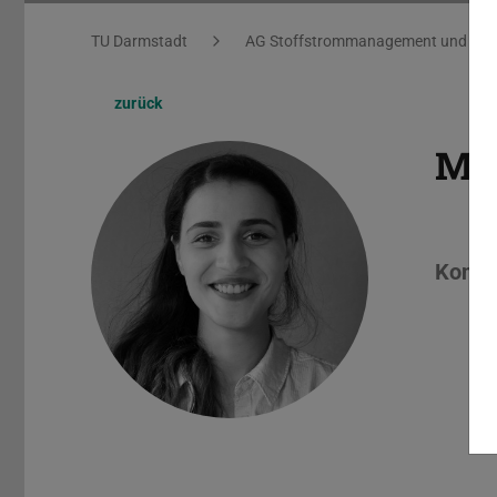
Sie befinden sich hier:
TU Darmstadt
AG Stoffstrommanagement und Ress
zurück
M.S
Konta