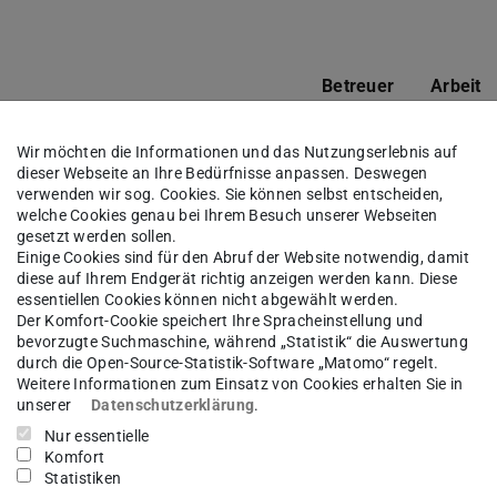
Betreuer
Arbeit
dlungskonzepts der ABA Buriej in
Maximilian
Mastert
Wir möchten die Informationen und das Nutzungserlebnis auf
 Hauptstrom zur Optimierung der
Schwarz
dieser Webseite an Ihre Bedürfnisse anpassen. Deswegen
verwenden wir sog. Cookies. Sie können selbst entscheiden,
welche Cookies genau bei Ihrem Besuch unserer Webseiten
sabwässer aus der
Luisa
Mastert
gesetzt werden sollen.
Einige Cookies sind für den Abruf der Website notwendig, damit
Barkmann
diese auf Ihrem Endgerät richtig anzeigen werden kann. Diese
essentiellen Cookies können nicht abgewählt werden.
ler Abwasser- und
Justus
Mastert
Der Komfort-Cookie speichert Ihre Spracheinstellung und
d humiden Gebieten
Behnisch
bevorzugte Suchmaschine, während „Statistik“ die Auswertung
durch die Open-Source-Statistik-Software „Matomo“ regelt.
stoffeintrag feinblasiger
Justus
Mastert
Weitere Informationen zum Einsatz von Cookies erhalten Sie in
wasserbehandlung
Behnisch
unserer
Datenschutzerklärung
.
Nur essentielle
r feinblasiger Belüftertypen bei
Justus
Bachelo
Komfort
Behnisch
Statistiken