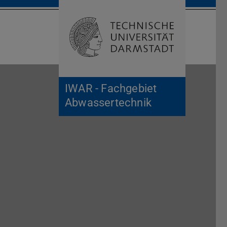
Suche öffnen
Zur Start
IWAR - Fachgebiet
Abwassertechnik