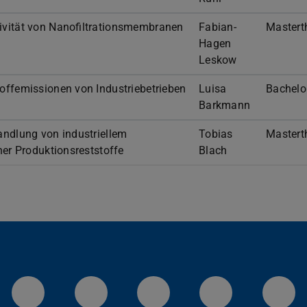
ivität von Nanofiltrationsmembranen
Fabian-
Mastert
Hagen
Leskow
ffemissionen von Industriebetrieben
Luisa
Bachelo
Barkmann
ndlung von industriellem
Tobias
Mastert
er Produktionsreststoffe
Blach
LinkedIn-Seite der TU Darmstadt
Instagram-Kanal der TU 
Bluesky-Kanal de
Facebook-
You