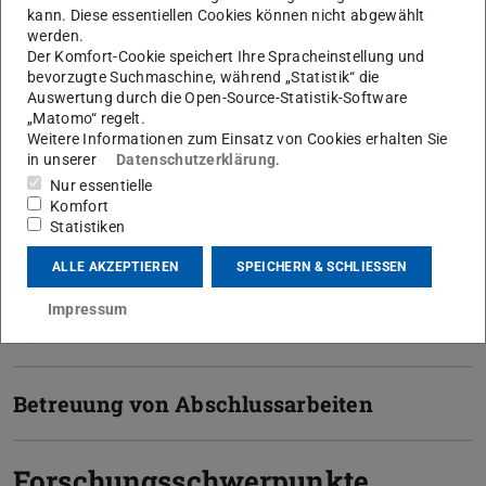
kann. Diese essentiellen Cookies können nicht abgewählt
werden.
Kontakt
Der Komfort-Cookie speichert Ihre Spracheinstellung und
j.trippel@iwar.tu-...
bevorzugte Suchmaschine, während „Statistik“ die
Auswertung durch die Open-Source-Statistik-Software
+49 6151 16-20306
„Matomo“ regelt.
Weitere Informationen zum Einsatz von Cookies erhalten Sie
L5|01 203
in unserer
Datenschutzerklärung
.
Franziska-Braun-Straße 7
Nur essentielle
64287
Darmstadt
Komfort
Statistiken
ALLE AKZEPTIEREN
SPEICHERN & SCHLIESSEN
Impressum
Sprechstunden
Betreuung von Abschlussarbeiten
Forschungsschwerpunkte