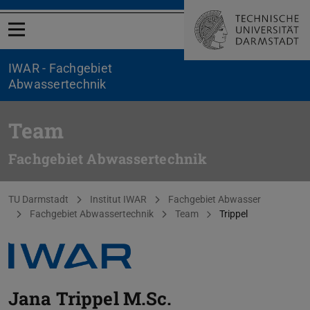
Menü öffnen
IWAR - Fachgebiet
Abwassertechnik
Team
Fachgebiet Abwassertechnik
Sie befinden sich hier:
TU Darmstadt
Institut IWAR
Fachgebiet Abwasser
Fachgebiet Abwassertechnik
Team
Trippel
Jana Trippel
M.Sc.