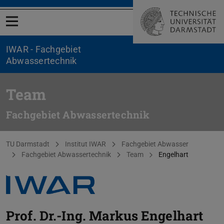
Menü öffnen
IWAR - Fachgebiet
Abwassertechnik
Team
Fachgebiet Abwassertechnik
Sie befinden sich hier:
TU Darmstadt
Institut IWAR
Fachgebiet Abwasser
Fachgebiet Abwassertechnik
Team
Engelhart
Prof. Dr.-Ing.
Markus Engelhart