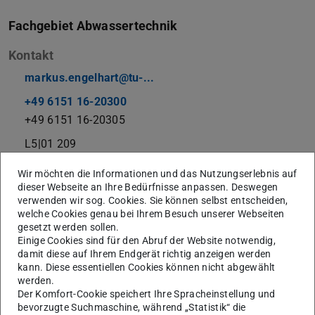
Fachgebiet Abwassertechnik
Kontakt
markus.engelhart@tu-...
+49 6151 16-20300
+49 6151 16-20305
L5|01 209
Franziska-Braun-Straße 7
Wir möchten die Informationen und das Nutzungserlebnis auf
64287
Darmstadt
dieser Webseite an Ihre Bedürfnisse anpassen. Deswegen
verwenden wir sog. Cookies. Sie können selbst entscheiden,
welche Cookies genau bei Ihrem Besuch unserer Webseiten
gesetzt werden sollen.
Sprechstunde
Einige Cookies sind für den Abruf der Website notwendig,
damit diese auf Ihrem Endgerät richtig anzeigen werden
kann. Diese essentiellen Cookies können nicht abgewählt
werden.
Forschungsschwerpunkte
Der Komfort-Cookie speichert Ihre Spracheinstellung und
Industrieabwasserreinigung
bevorzugte Suchmaschine, während „Statistik“ die