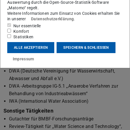
Auswertung durch die Open-Source-Statistik-Software
Anaerobtechnologie
„Matomo“ regelt.
Ressourcenrückgewinnung und Wasserrecycling
Weitere Informationen zum Einsatz von Cookies erhalten Sie
Komplexe Prozessketten in der Abwasserreinigung
in unserer
Datenschutzerklärung
.
Nur essentielle
Lehre
Komfort
ab WS 2016/2017
Statistiken
Veröffentlichungen
ALLE AKZEPTIEREN
SPEICHERN & SCHLIESSEN
eine Liste finden Sie
hier
(PDF-Datei)
(wird in neuem Tab geöffnet)
Impressum
Gremien / Mitgliedschaften
DWA (Deutsche Vereinigung für Wasserwirtschaft,
Abwasser und Abfall e.V.)
DWA -Arbeitsgruppe IG-5.1 „Anaerobe Verfahren zur
Behandlung von Industrieabwässern“
IWA (International Water Association)
Sonstige Tätigkeiten
Gutachter für BMBF-Forschungsanträge
Review-Tätigkeit für „Water Science and Technology“,