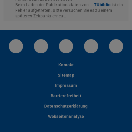
Beim Laden der Publikationsdaten von
TUbiblio
ist ein
Fehler aufgetreten. Bitte versuchen Sie es zu einem
späteren Zeitpunkt erneut.
LinkedIn-Seite der TU Darmstadt
Instagram-Kanal der TU Darmstad
Bluesky-Kanal der TU D
Facebook-Seite
YouTu
Kontakt
Sitemap
Impressum
Barrierefreiheit
Datenschutzerklärung
Webseitenanalyse