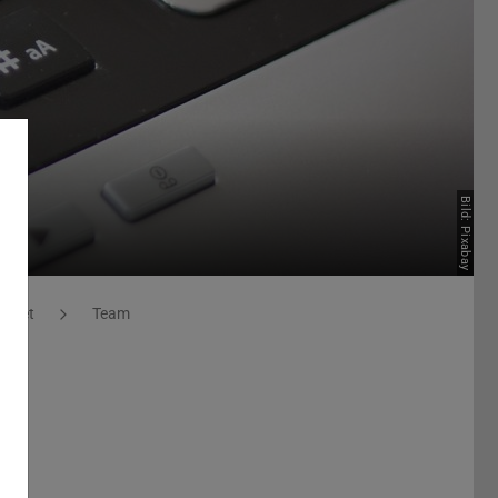
Bild: Pixabay
ebiet
Team