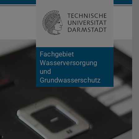
Suche öffnen
Zur Start
Fachgebiet
Wasserversorgung
und
Grundwasserschutz