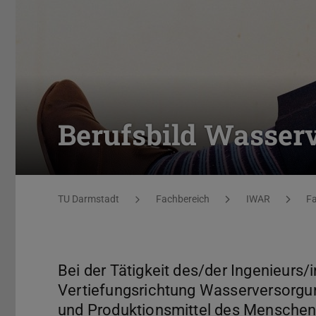
Berufsbild Wasser
Sie befinden sich hier:
TU Darmstadt
Fachbereich
IWAR
F
Bei der Tätigkeit des/der Ingenieurs/i
Vertiefungsrichtung Wasserversorgu
und Produktionsmittel des Menschen: