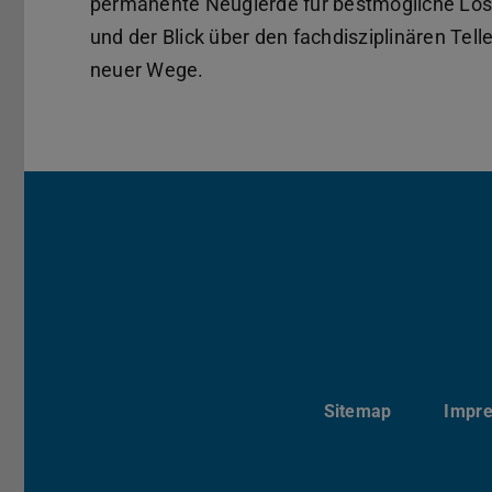
permanente Neugierde für bestmögliche Lösu
und der Blick über den fachdisziplinären Tell
neuer Wege.
Sitemap
Impr