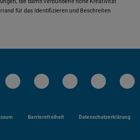
ngen, die damit verbundene hohe Kreativität
errand für das Identifizieren und Beschreiten
LinkedIn-Seite der TU Darmstadt
Instagram-Kanal der TU 
Bluesky-Kanal de
Facebook-
You
essum
Barrierefreiheit
Datenschutzerklärung