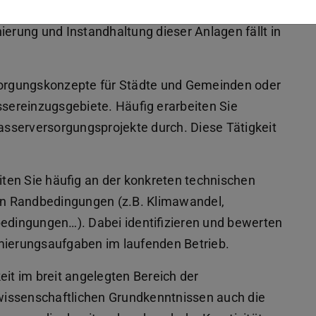
ktsteuerung, die Erstellung von Ausschreibungen,
rung und Instandhaltung dieser Anlagen fällt in
rsorgungskonzepte für Städte und Gemeinden oder
ereinzugsgebiete. Häufig erarbeiten Sie
sserversorgungsprojekte durch. Diese Tätigkeit
ten Sie häufig an der konkreten technischen
n Randbedingungen (z.B. Klimawandel,
dingungen…). Dabei identifizieren und bewerten
imierungsaufgaben im laufenden Betrieb.
eit im breit angelegten Bereich der
wissenschaftlichen Grundkenntnissen auch die