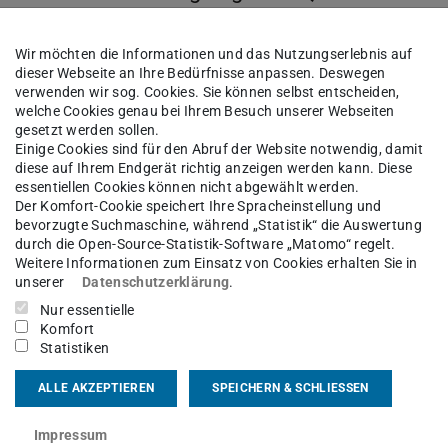
g zu stellen ist Ihre Aufgabe. Dabei ist
urce Wasser erforderlich, die den
Wir möchten die Informationen und das Nutzungserlebnis auf
richtungen, Gewerbe-, Industrie- und
dieser Webseite an Ihre Bedürfnisse anpassen. Deswegen
verwenden wir sog. Cookies. Sie können selbst entscheiden,
te kommt.
welche Cookies genau bei Ihrem Besuch unserer Webseiten
gesetzt werden sollen.
Einige Cookies sind für den Abruf der Website notwendig, damit
diese auf Ihrem Endgerät richtig anzeigen werden kann. Diese
essentiellen Cookies können nicht abgewählt werden.
genieurbüros, in Wasserversorgungs- und
Der Komfort-Cookie speichert Ihre Spracheinstellung und
bevorzugte Suchmaschine, während „Statistik“ die Auswertung
nst, bei wissenschaftlichen Institutionen, bei
durch die Open-Source-Statistik-Software „Matomo“ regelt.
Weitere Informationen zum Einsatz von Cookies erhalten Sie in
Entwicklungshelfer auf nationaler oder
unserer
Datenschutzerklärung
.
Nur essentielle
Komfort
 bspw. konkrete Projekte und Anlagen zur
Statistiken
ke aus Flüssen), Wasserspeicherung (Hoch-,
ALLE AKZEPTIEREN
SPEICHERN & SCHLIESSEN
ung von unerwünschten Wasserinhaltsstoffen)
Pumpwerke) unter ökonomisch und ökologisch
Impressum